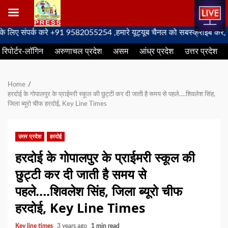
Skip
 संपर्क करे +91 9582055254 ,हमारे यूट्यूब चैनल को सबस्क्राइब करें, साथ मे
to
रिपोर्टर-लॉगिन
अरुणाचल प्रदेश
असम
आंध्र प्रदेश
उत्तर प्रदेश
content
Home
हरदोई के गोपालपुर के प्राईमरी स्कूल की छुट्टी कर दी जाती है समय से पहले….शिवलेश सिंह,
जिला ब्यूरो चीफ हरदोई, Key Line Times
उत्तर प्रदेश
हरदोई
हरदोई के गोपालपुर के प्राईमरी स्कूल की
छुट्टी कर दी जाती है समय से
पहले….शिवलेश सिंह, जिला ब्यूरो चीफ
हरदोई, Key Line Times
Key line times
3 years ago
1 min read