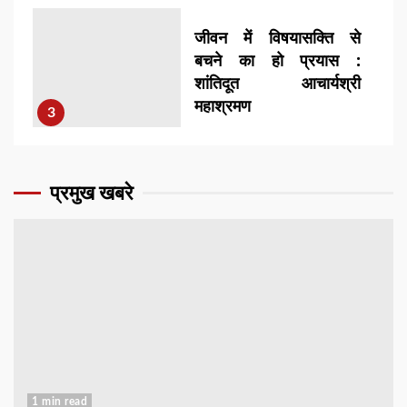
जीवन में विषयासक्ति से
बचने का हो प्रयास :
शांतिदूत आचार्यश्री
महाश्रमण
3
मुंशी प्रेमचंद की कहानियों
में भावनात्मक बुद्धिमत्ता –
प्रमुख खबरे
मद्रास क्रिश्चियन कॉलेज
के भाषा विभाग – हिंदी
4
फलते-फूलते और खूब
विकास करते रहें युवाचार्य :
युगप्रधान आचार्यश्री
महाश्रमण
5
1 min read