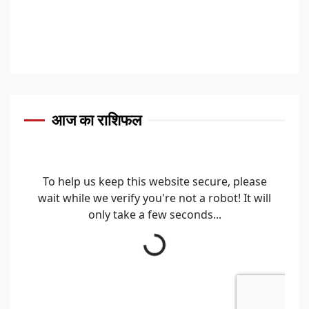
मोक्ष के बिना निर्वाण की
प्राप्ति संभव नहीं :
युगप्रधान आचार्यश्री
महाश्रमण
1
आज का राशिफल
नशा मुक्त युवा–विकसित
भारत अभियान के तहत
युवाओं ने लिया नशामुक्ति
का संकल्प
2
जीवन में विषयासक्ति से
बचने का हो प्रयास :
शांतिदूत आचार्यश्री
महाश्रमण
3