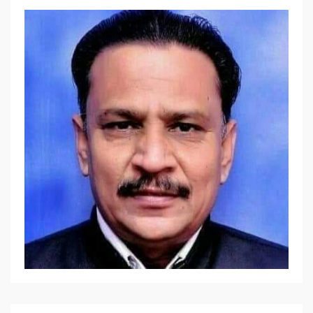
जीवन में विषयासक्ति से
बचने का हो प्रयास :
शांतिदूत आचार्यश्री
महाश्रमण
3
मुंशी प्रेमचंद की कहानियों
में भावनात्मक बुद्धिमत्ता –
मद्रास क्रिश्चियन कॉलेज
के भाषा विभाग – हिंदी
4