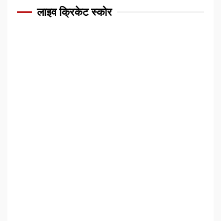
लाइव क्रिकेट स्कोर
फलते-फूलते और खूब
विकास करते रहें युवाचार्य :
युगप्रधान आचार्यश्री
महाश्रमण
5
युवाचार्य वर्धापना समारोह :
चतुर्विध धर्मसंघ ने युवाचार्य
को किया वर्धापित
6
मंदिरों और मठों में गुरुओं
की पूजा,दिनभर भक्तों की
आवाजाही रही।
7