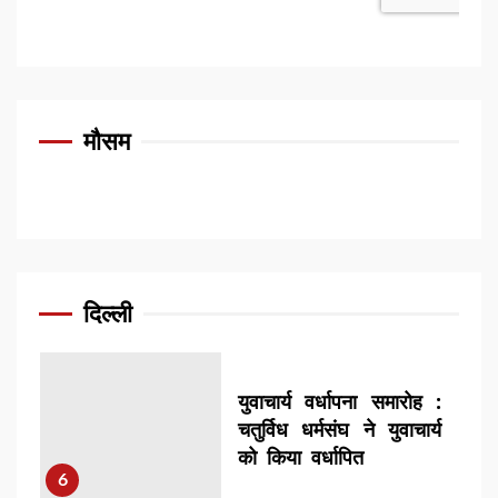
मुंशी प्रेमचंद की कहानियों
में भावनात्मक बुद्धिमत्ता –
मद्रास क्रिश्चियन कॉलेज
के भाषा विभाग – हिंदी
मौसम
4
फलते-फूलते और खूब
विकास करते रहें युवाचार्य :
युगप्रधान आचार्यश्री
महाश्रमण
दिल्ली
5
युवाचार्य वर्धापना समारोह :
चतुर्विध धर्मसंघ ने युवाचार्य
को किया वर्धापित
6