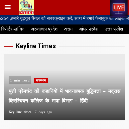
Skip
ूट्यूब चैनल को सबस्क्राइब करें, साथ मे हमारे फेसबुक को लाइक जरूर करें
to
रिपोर्टर-लॉगिन
अरुणाचल प्रदेश
असम
आंध्र प्रदेश
उत्तर प्रदेश
content
Keyline Times
1 min read
राजस्थान
मुंशी प्रेमचंद की कहानियों में भावनात्मक बुद्धिमत्ता – मद्रास
क्रिश्चियन कॉलेज के भाषा विभाग – हिंदी
Key line times
7 days ago