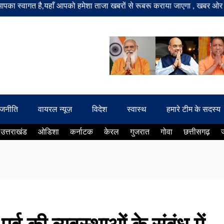
त है,यहाँ आपको हमेशा ताजा खबरों से रूबरू कराया जाएगा , खबर ओर विज्ञापन क
ाजनीति
वायरल न्यूज़
विदेश
स्वास्थ
हमारे टीम के सदस्य
उत्तराखंड
ओडिशा
कर्नाटक
केरल
गुजरात
गोवा
छत्तीसगढ़