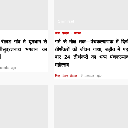
1 min read
उत्तर प्रदेश
बागपत
रंछाड गांव मे धूमधाम से
गर्भ से मोक्ष तक—पंचकल्याणक में दिख
नीसुव्रतनाथ भगवान का
तीर्थंकरों की जीवन गाथा, बड़ौत में प
व
बार 24 तीर्थंकरों का भव्य पंचकल्य
महोत्सव
months ago
Key line times
8 months ago