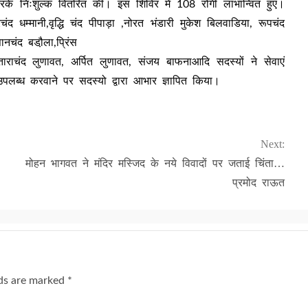
 करके निःशुल्क वितरित की। इस शिविर में 108 रोगी लाभान्वित हुए।
ंद धम्मानी,वृद्धि चंद पीपाड़ा ,नोरत भंडारी मुकेश बिलवाडिया, रूपचंद
ानचंद बडौ़ला,प्रिंस
 ताराचंद लुणावत, अर्पित लुणावत, संजय बाफनाआदि सदस्यों ने सेवाएं
उपलब्ध करवाने पर सदस्यो द्वारा आभार ज्ञापित किया।
Next:
मोहन भागवत ने मंदिर मस्जिद के नये विवादों पर जताई चिंता…
प्रमोद राऊत
lds are marked
*