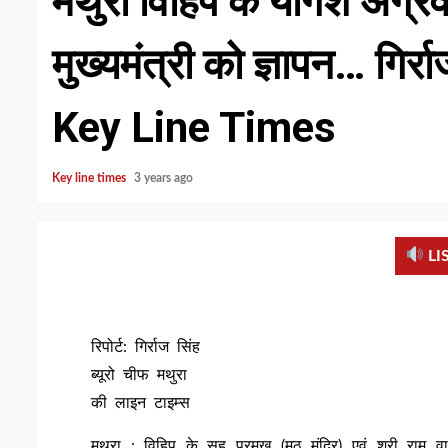
मथुरा विहिप के योगेश अग्रवा
मुख्यमंत्री को ज्ञापन… गिर्र
Key Line Times
Key line times
3 years ago
LI
रिपोर्ट: गिर्राज सिंह
ब्यूरो चीफ मथुरा
की लाइन टाइम्स
मथुरा : विहिप के सह प्रमुख (मठ मंदिर) एवं श्री राम वाहि