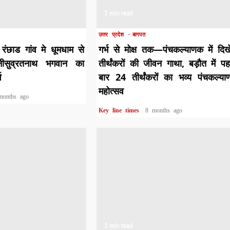
1 min read
उत्तर प्रदेश
बागपत
रंछाड गांव मे धूमधाम से
गर्भ से मोक्ष तक—पंचकल्याणक में दिख
नीसुव्रतनाथ भगवान का
तीर्थंकरों की जीवन गाथा, बड़ौत में प
व
बार 24 तीर्थंकरों का भव्य पंचकल्य
महोत्सव
months ago
Key line times
8 months ago
1 min read