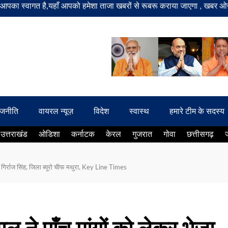
ागत है,यहाँ आपको हमेशा ताजा खबरों से रूबरू कराया जाएगा , खबर ओर विज्ञापन
ाजनीति
वायरल न्यूज़
विदेश
स्वास्थ
हमारे टीम के सदस्य
उत्तराखंड
ओडिशा
कर्नाटक
केरल
गुजरात
गोवा
छत्तीसगढ़
न… गिर्राज सिंह, जिला ब्यूरो चीफ मथुरा, Key Line Times