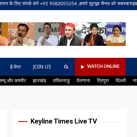
िए संपर्क करे +91 9582055254 ,हमारे यूट्यूब चैनल को सबस्क्राइब करें, साथ 
ई-पेपर
JOIN US
WATCH ONLINE
जम्मू और कश्मीर
झारखंड
तमिलनाडु
तेलंगाना
त्रिपुरा
दिल्ली
ना
Keyline Times Live TV