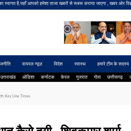
ै,यहाँ आपको हमेशा ताजा खबरों से रूबरू कराया जाएगा , खबर ओर विज्ञापन के ल
ाजनीति
वायरल न्यूज़
विदेश
स्वास्थ
हमारे टीम के सदस्य
उत्तराखंड
ओडिशा
कर्नाटक
केरल
गुजरात
गोवा
छत्तीसगढ़
 प्रदेश, Key Line Times