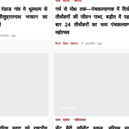
उत्तर प्रदेश
बागपत
रंछाड गांव मे धूमधाम से
गर्भ से मोक्ष तक—पंचकल्याणक में दिख
नीसुव्रतनाथ भगवान का
तीर्थंकरों की जीवन गाथा, बड़ौत में प
व
बार 24 तीर्थंकरों का भव्य पंचकल्य
महोत्सव
months ago
Key line times
8 months ago
1 min read
उत्तर प्रदेश
गाजियाबाद
रिक स्वाद को राष्ट्रीय
सेंट मैरी कॉन्वेंट स्कूल, मरियम न