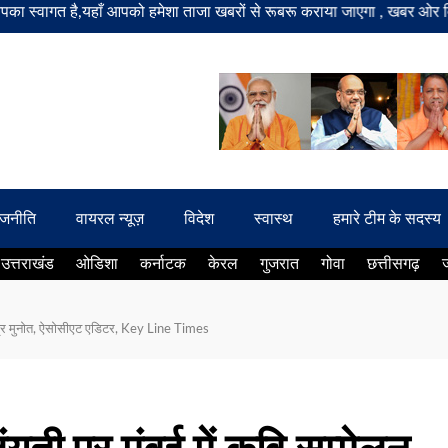
 है,यहाँ आपको हमेशा ताजा खबरों से रूबरू कराया जाएगा , खबर ओर विज्ञापन के
ाजनीति
वायरल न्यूज़
विदेश
स्वास्थ
हमारे टीम के सदस्य
उत्तराखंड
ओडिशा
कर्नाटक
केरल
गुजरात
गोवा
छत्तीसगढ़
ुरेंद्र मुनोत, ऐसोसीएट एडिटर, Key Line Times