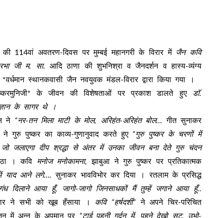
ुनि की 114वां अवतरण-दिवस पर मुम्बई महानगरी के विरार में
जैन कवि
हप्रभा जी म. सा.
आदि ठाणा की शुभनिश्रा व जैनदर्शन व हास्य-व्यंग्य
 *वर्धमान स्थानकवासी जैन नवयुवक मंडल-विरार द्वारा किया गया ।
ुष्करमुनिजी* के जीवन की विशेषताओं पर प्रकाश डालते हुए
डाॅ.
 ज्ञान के सागर थे ।
न ने
“नर-तन मिला माटी के मोल, अरिहंत-अरिहंत बोल…
गीत सुनाकर
ने गुरु पुष्कर का काव्य-गुणानुवाद करते हुए
“गुरु पुष्कर के चरणों में
जो जलाएगा दीप श्रद्धा से अंतर में उनका जीवन बना देते गुरु चंदन
ज उठा । कवि
मनोज मनोकामना,
झाबुआ ने गुरु पुष्कर पर प्रतिकात्मक
ं याद आने लगे….
सुनाकर भावविभोर कर दिया । रतलाम के प्रसिद्ध
गंध दिलाने आया हूँ, जागो-जागो जिनसाधकों मैं तुम्हें जगाने आया हूँ..
-धार ने सभी को खूब हँसाया ।
कवि “हर्षदर्शी”
ने अपने चिर-परिचित
 भोजन में अन्न के अपमान पर
“टाई पहनी गर्दन में, पहने देखो सूट, उभो-