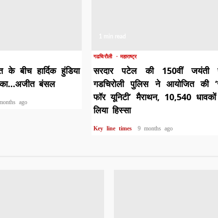
1 min read
गढचिरौली
महाराष्ट्र
के बीच हार्दिक हुंडिया
सरदार पटेल की 150वीं जयंती 
िका…अजीत बंसल
गडचिरोली पुलिस ने आयोजित की ‘
फॉर यूनिटी’ मैराथन, 10,540 धावकों
months ago
लिया हिस्सा
Key line times
9 months ago