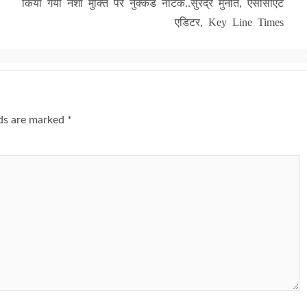
किया गया नशा मुक्ति पर नुक्कड नाटक..सुरेंद्र मुनोत, ऐसोसीएट
एडिटर, Key Line Times
lds are marked
*