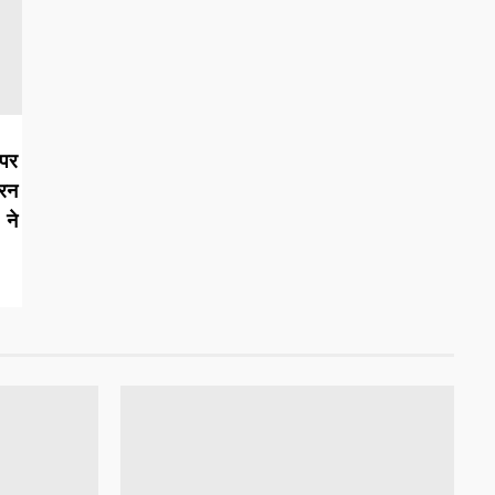
पर
रन
 ने