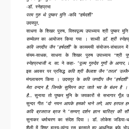
-डाॅ. स्नेहप्रभा
परम गुरु थे पुष्कर मुनि
-कवि “हर्षदर्शी”
उदयपुर,
साधना के शिखर पुरुष, विश्वपूज्य उपाध्याय श्री पुष्कर म
सम्मेलन
का आयोजन किया गया । साध्वी
डाॅ. श्री स्ने
कवि जगदीप जैन “हर्षदर्शी”
के काव्यमयी संयोजन-संचालन में
संयम-साधक, साधना के शिखर पुरुष उपाध्याय *श्री प
स्नेहप्रभाजी म. सा.
ने कहा-
“पूज्य गुरुदेव गुणों के आगार,
इस अवसर पर प्रसिद्ध
कवि श्री कैलाश जैन “तरल”
उज्जै
मंगलाचरण किया । उदयपुर के
कवि जगदीप जैन “हर्षदर्शी”
मेरा वन्दन है, जिनके सुमिरन कट जाते भव के बंधन है । 
है…
सुनाया तो पुष्कर मुनि के जयकारों से सभागार गूँ
सुन्दर गीत
“दो नयन आपके हमको भाने लगे, आप हरपल हमे
कवि ब्रजराज ब्रज
ने
“सम्यग् दर्शन ज्ञान चारित्र की सौ
सुनाकर धर्माचरण का संदेश दिया । डाॅ. लोकेश जडिया
शैली में शिष्ट हास्य-व्यंग्य रस बरसाते हुए आधुनिक बूफे