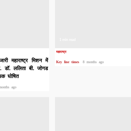
1 min read
महाराष्ट्र
री महाराष्ट्र मिशन में
Key line times
8 months ago
रो. डॉ. ललिता बी. जोगड
वयक घोषित
months ago