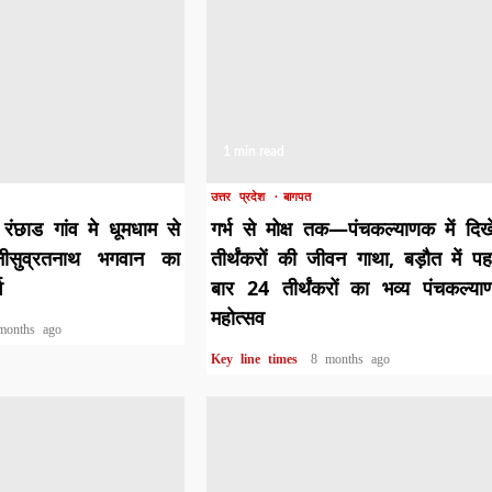
1 min read
उत्तर प्रदेश
बागपत
रंछाड गांव मे धूमधाम से
गर्भ से मोक्ष तक—पंचकल्याणक में दिख
नीसुव्रतनाथ भगवान का
तीर्थंकरों की जीवन गाथा, बड़ौत में प
व
बार 24 तीर्थंकरों का भव्य पंचकल्य
महोत्सव
months ago
Key line times
8 months ago