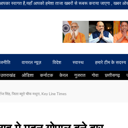
गत है,यहाँ आपको हमेशा ताजा खबरों से रूबरू कराया जाएगा , खबर ओर विज्ञापन क
ाजनीति
वायरल न्यूज़
विदेश
स्वास्थ
हमारे टीम के सदस्य
उत्तराखंड
ओडिशा
कर्नाटक
केरल
गुजरात
गोवा
छत्तीसगढ़
र्राज सिंह, जिला ब्यूरो चीफ मथुरा, Key Line Times