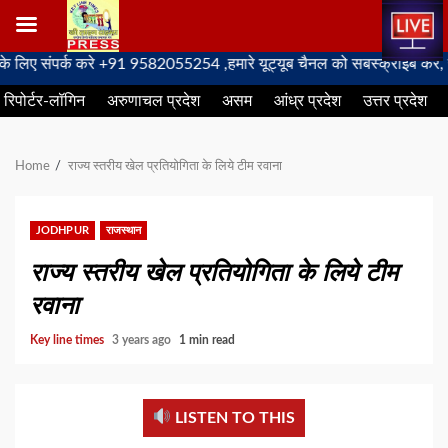
Skip
ंपर्क करे +91 9582055254 ,हमारे यूट्यूब चैनल को सबस्क्राइब करें, साथ मे ह
to
रिपोर्टर-लॉगिन
अरुणाचल प्रदेश
असम
आंध्र प्रदेश
उत्तर प्रदेश
content
Home
राज्य स्तरीय खेल प्रतियोगिता के लिये टीम रवाना
JODHPUR
राजस्थान
राज्य स्तरीय खेल प्रतियोगिता के लिये टीम
रवाना
Key line times
3 years ago
1 min read
LISTEN TO THIS