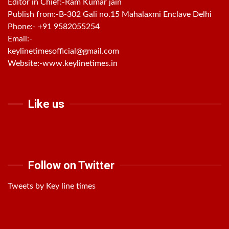
Editor in Chief:-Ram Kumar jain
Publish from:-
B-302 Gali no.15 Mahalaxmi Enclave Delhi
Phone:-
+91 9582055254
Email:-
keylinetimesofficial@gmail.com
Website:-
www.keylinetimes.in
Like us
Follow on Twitter
Tweets by Key line times