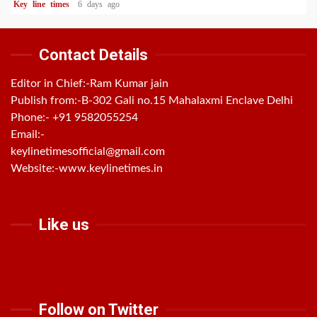
Key line times
6 days ago
Contact Details
Editor in Chief:-Ram Kumar jain
Publish from:-
B-302 Gali no.15 Mahalaxmi Enclave Delhi
Phone:-
+91 9582055254
Email:-
keylinetimesofficial@gmail.com
Website:-
www.keylinetimes.in
Like us
Follow on Twitter