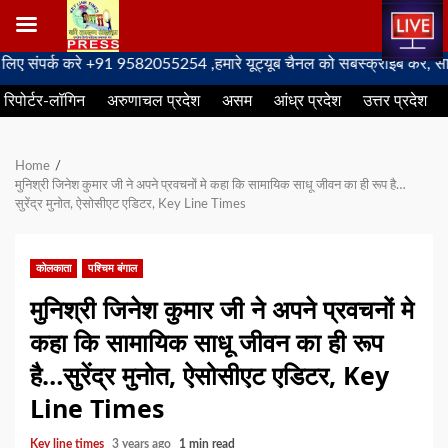
Skip
र्क करे +91 9582055254 ,हमारे यूट्यूब चैनल को सबस्क्राइब करें, साथ मे हम
to
रिपोर्टर-लॉगिन
अरुणाचल प्रदेश
असम
आंध्र प्रदेश
उत्तर प्रदेश
content
Home
मुनिश्री जिनेश कुमार जी ने अपने प्रवचनों मे कहा कि सामायिक साधू जीवन का ही रूप है…
सुरेंद्र मुनोत, ऐसोसीएट एडिटर, Key Line Times
कोलकाता
पश्चिम बंगाल
मुनिश्री जिनेश कुमार जी ने अपने प्रवचनों मे
कहा कि सामायिक साधू जीवन का ही रूप
है…सुरेंद्र मुनोत, ऐसोसीएट एडिटर, Key
Line Times
Key line times
3 years ago
1 min read