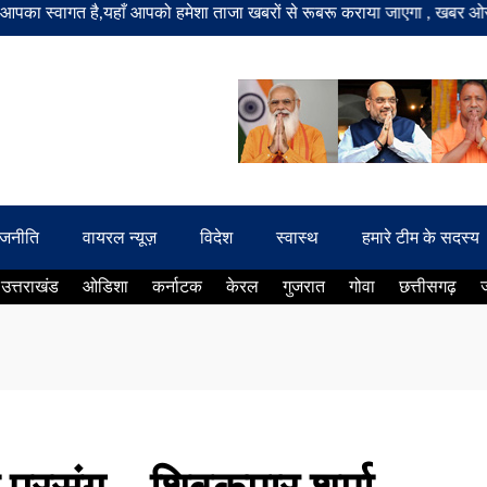
त है,यहाँ आपको हमेशा ताजा खबरों से रूबरू कराया जाएगा , खबर ओर विज्ञापन के
ाजनीति
वायरल न्यूज़
विदेश
स्वास्थ
हमारे टीम के सदस्य
उत्तराखंड
ओडिशा
कर्नाटक
केरल
गुजरात
गोवा
छत्तीसगढ़