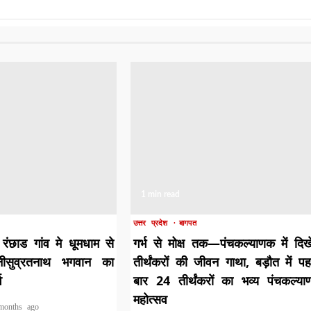
1 min read
उत्तर प्रदेश
बागपत
रंछाड गांव मे धूमधाम से
गर्भ से मोक्ष तक—पंचकल्याणक में दिख
नीसुव्रतनाथ भगवान का
तीर्थंकरों की जीवन गाथा, बड़ौत में प
व
बार 24 तीर्थंकरों का भव्य पंचकल्य
महोत्सव
months ago