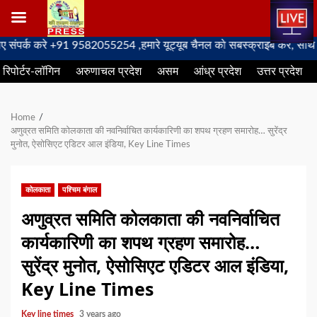
Skip
क करे +91 9582055254 ,हमारे यूट्यूब चैनल को सबस्क्राइब करें, साथ मे हमार
to
रिपोर्टर-लॉगिन
अरुणाचल प्रदेश
असम
आंध्र प्रदेश
उत्तर प्रदेश
content
Home
अणुव्रत समिति कोलकाता की नवनिर्वाचित कार्यकारिणी का शपथ ग्रहण समारोह… सुरेंद्र
मुनोत, ऐसोसिएट एडिटर आल इंडिया, Key Line Times
कोलकाता
पश्चिम बंगाल
अणुव्रत समिति कोलकाता की नवनिर्वाचित
कार्यकारिणी का शपथ ग्रहण समारोह…
सुरेंद्र मुनोत, ऐसोसिएट एडिटर आल इंडिया,
Key Line Times
Key line times
3 years ago