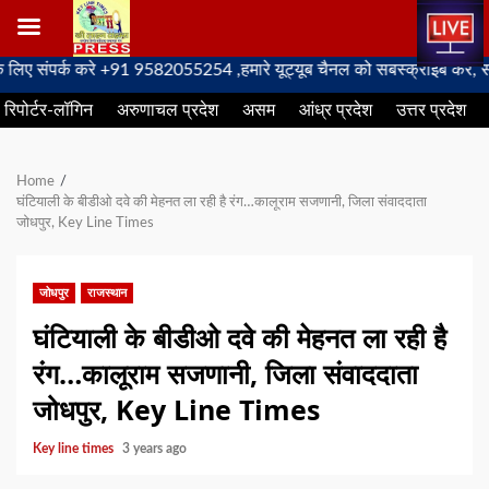
Skip
पर्क करे +91 9582055254 ,हमारे यूट्यूब चैनल को सबस्क्राइब करें, साथ मे ह
to
रिपोर्टर-लॉगिन
अरुणाचल प्रदेश
असम
आंध्र प्रदेश
उत्तर प्रदेश
content
Home
घंटियाली के बीडीओ दवे की मेहनत ला रही है रंग…कालूराम सजणानी, जिला संवाददाता
जोधपुर, Key Line Times
जोधपुर
राजस्थान
घंटियाली के बीडीओ दवे की मेहनत ला रही है
रंग…कालूराम सजणानी, जिला संवाददाता
जोधपुर, Key Line Times
Key line times
3 years ago