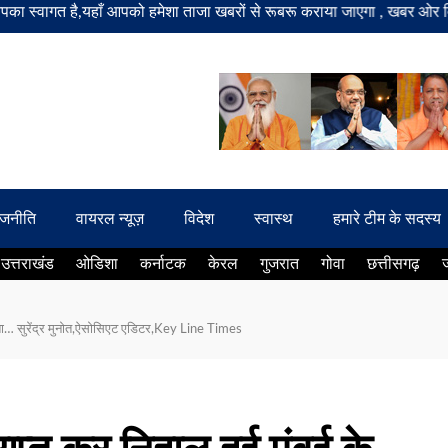
है,यहाँ आपको हमेशा ताजा खबरों से रूबरू कराया जाएगा , खबर ओर विज्ञापन के ल
ाजनीति
वायरल न्यूज़
विदेश
स्वास्थ
हमारे टीम के सदस्य
उत्तराखंड
ओडिशा
कर्नाटक
केरल
गुजरात
गोवा
छत्तीसगढ़
नता… सुरेंद्र मुनोत,ऐसोसिएट एडिटर,Key Line Times