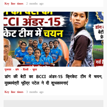
Key line times
2 months ago
1 min read
गुजरात
डांग
दिल्ली
सुरत
डांग की बेटी का BCCI अंडर-15 क्रिकेट टीम में चयन,
मुख्यमंत्री भूपेंद्र पटेल ने दी शुभकामनाएं
Key line times
3 months ago