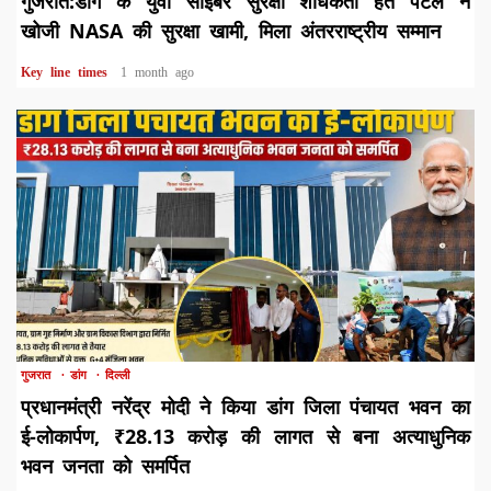
गुजरात:डांग के युवा साइबर सुरक्षा शोधकर्ता हेत पटेल ने
खोजी NASA की सुरक्षा खामी, मिला अंतरराष्ट्रीय सम्मान
Key line times
1 month ago
1 min read
गुजरात
डांग
दिल्ली
प्रधानमंत्री नरेंद्र मोदी ने किया डांग जिला पंचायत भवन का
ई-लोकार्पण, ₹28.13 करोड़ की लागत से बना अत्याधुनिक
भवन जनता को समर्पित