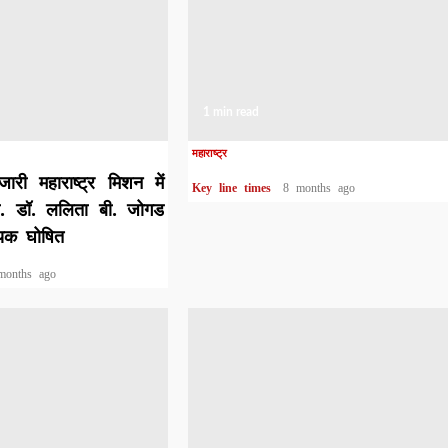
1 min read
महाराष्ट्र
री महाराष्ट्र मिशन में
Key line times
8 months ago
रो. डॉ. ललिता बी. जोगड
वयक घोषित
months ago