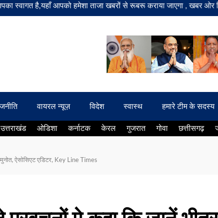
 है,यहाँ आपको हमेशा ताजा खबरों से रूबरू कराया जाएगा , खबर ओर विज्ञापन के 
ाजनीति
वायरल न्यूज़
विदेश
स्वास्थ
हमारे टीम के सदस्य
उत्तराखंड
ओडिशा
कर्नाटक
केरल
गुजरात
गोवा
छत्तीसगढ़
ेंद्र मुनोत, ऐसोसिएट एडिटर, Key Line Times