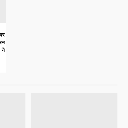
पर
रन
 ने