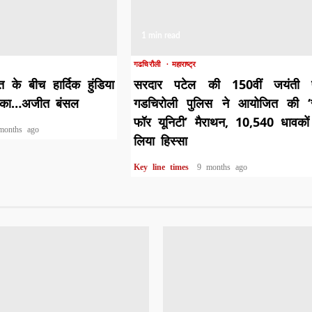
1 min read
गढचिरौली
महाराष्ट्र
के बीच हार्दिक हुंडिया
सरदार पटेल की 150वीं जयंती 
िका…अजीत बंसल
गडचिरोली पुलिस ने आयोजित की ‘
फॉर यूनिटी’ मैराथन, 10,540 धावकों
months ago
लिया हिस्सा
Key line times
9 months ago