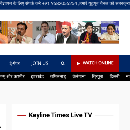
लिए संपर्क करे +91 9582055254 ,हमारे यूट्यूब चैनल को सबस्क्राइब करें, सा
ई-पेपर
JOIN US
WATCH ONLINE
जम्मू और कश्मीर
झारखंड
तमिलनाडु
तेलंगाना
त्रिपुरा
दिल्ली
ना
Keyline Times Live TV