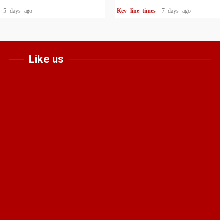
s
5 days ago
Key line times
7 days ago
Like us