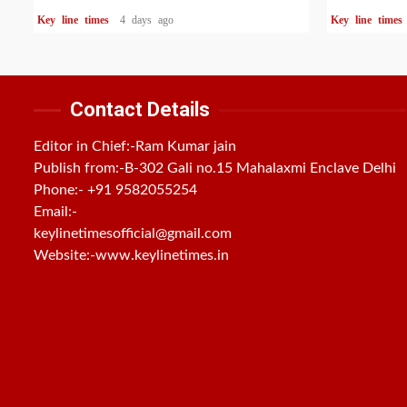
Key line times
4 days ago
Key line time
Contact Details
Editor in Chief:-Ram Kumar jain
Publish from:-
B-302 Gali no.15 Mahalaxmi Enclave Delhi
Phone:-
+91 9582055254
Email:-
keylinetimesofficial@gmail.com
Website:-
www.keylinetimes.in