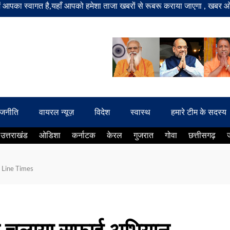
ागत है,यहाँ आपको हमेशा ताजा खबरों से रूबरू कराया जाएगा , खबर ओर विज्ञापन
ाजनीति
वायरल न्यूज़
विदेश
स्वास्थ
हमारे टीम के सदस्य
उत्तराखंड
ओडिशा
कर्नाटक
केरल
गुजरात
गोवा
छत्तीसगढ़
ey Line Times