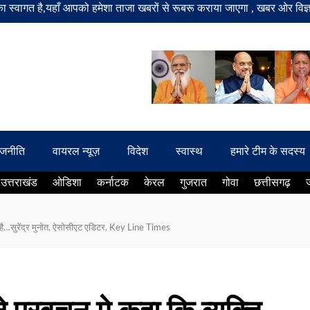
हाँ आपको हमेशा ताजा खबरों से रूबरू कराया जाएगा , खबर ओर विज्ञापन के लिए 
ाजनीति
वायरल न्यूज़
विदेश
स्वास्थ
हमारे टीम के सदस्य
उत्तराखंड
ओडिशा
कर्नाटक
केरल
गुजरात
गोवा
छत्तीसगढ़
यं है…सुरेंद्र मुनोत, ऐसोसीएट एडिटर, Key Line Times