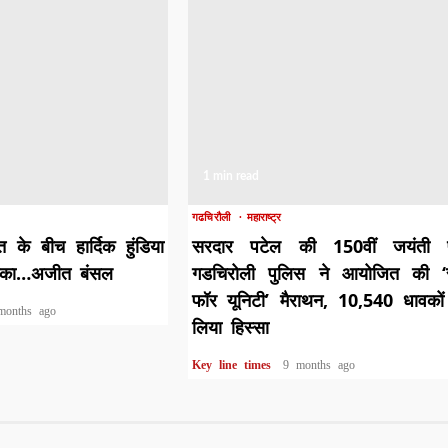
1 min read
गढचिरौली
महाराष्ट्र
के बीच हार्दिक हुंडिया
सरदार पटेल की 150वीं जयंती 
िका…अजीत बंसल
गडचिरोली पुलिस ने आयोजित की ‘
फॉर यूनिटी’ मैराथन, 10,540 धावकों
months ago
लिया हिस्सा
Key line times
9 months ago