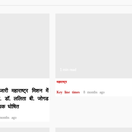
1 min read
महाराष्ट्र
री महाराष्ट्र मिशन में
Key line times
8 months ago
रो. डॉ. ललिता बी. जोगड
वयक घोषित
months ago