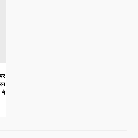
पर
रन
 ने