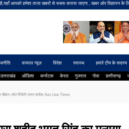
पको हमेशा ताजा खबरों से रूबरू कराया जाएगा , खबर ओर विज्ञापन के लिए संपर्
ाजनीति
वायरल न्यूज़
विदेश
स्वास्थ
हमारे टीम के सदस्य
उत्तराखंड
ओडिशा
कर्नाटक
केरल
गुजरात
गोवा
छत्तीसगढ़
चौहान, स्टेट रिपोर्टर उत्तर प्रदेश, Key Line Times