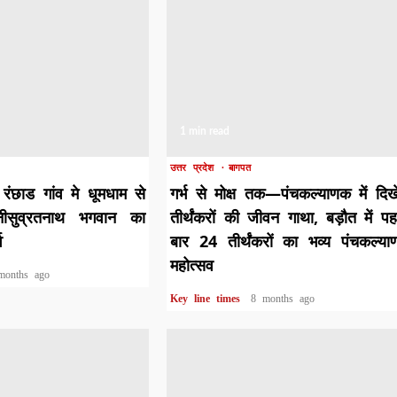
1 min read
उत्तर प्रदेश
बागपत
रंछाड गांव मे धूमधाम से
गर्भ से मोक्ष तक—पंचकल्याणक में दिख
नीसुव्रतनाथ भगवान का
तीर्थंकरों की जीवन गाथा, बड़ौत में प
व
बार 24 तीर्थंकरों का भव्य पंचकल्य
महोत्सव
months ago
Key line times
8 months ago