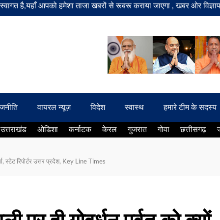
हाँ आपको हमेशा ताजा खबरों से रूबरू कराया जाएगा , खबर ओर विज्ञापन के लिए 
ाजनीति
वायरल न्यूज़
विदेश
स्वास्थ
हमारे टीम के सदस्य
उत्तराखंड
ओडिशा
कर्नाटक
केरल
गुजरात
गोवा
छत्तीसगढ़
मा, स्टेट रिपोर्टर उत्तर प्रदेश, Key Line Times