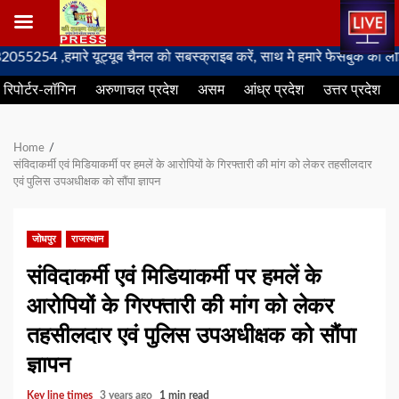
Skip
,हमारे यूट्यूब चैनल को सबस्क्राइब करें, साथ मे हमारे फेसबुक को लाइक जरूर 
to
रिपोर्टर-लॉगिन
अरुणाचल प्रदेश
असम
आंध्र प्रदेश
उत्तर प्रदेश
content
Home
संविदाकर्मी एवं मिडियाकर्मी पर हमलें के आरोपियों के गिरफ्तारी की मांग को लेकर तहसीलदार
एवं पुलिस उपअधीक्षक को सौंपा ज्ञापन
जोधपुर
राजस्थान
संविदाकर्मी एवं मिडियाकर्मी पर हमलें के
आरोपियों के गिरफ्तारी की मांग को लेकर
तहसीलदार एवं पुलिस उपअधीक्षक को सौंपा
ज्ञापन
Key line times
3 years ago
1 min read