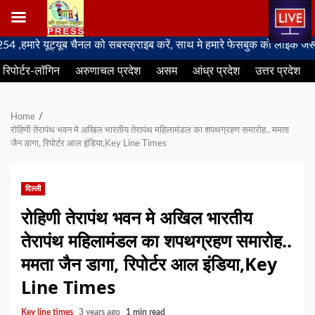
Skip
ट्यूब चैनल को सबस्क्राइब करें, साथ मे हमारे फेसबुक को लाइक जरूर करें
to
रिपोर्टर-लॉगिन
अरुणाचल प्रदेश
असम
आंध्र प्रदेश
उत्तर प्रदेश
content
Home
रोहिणी तेरापंथ भवन मे अखिल भारतीय तेरापंथ महिलामंडल का शपथग्रहण समारोह.. ममता
जैन डागा, रिपोर्टर आल इंडिया,Key Line Times
दिल्ली
रोहिणी तेरापंथ भवन मे अखिल भारतीय
तेरापंथ महिलामंडल का शपथग्रहण समारोह..
ममता जैन डागा, रिपोर्टर आल इंडिया,Key
Line Times
Key line times
3 years ago
1 min read