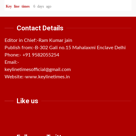
Key line times
6 days ago
Contact Details
Editor in Chief:-Ram Kumar jain
Publish from:-
B-302 Gali no.15 Mahalaxmi Enclave Delhi
Phone:-
+91 9582055254
Email:-
keylinetimesofficial@gmail.com
Website:-
www.keylinetimes.in
Like us