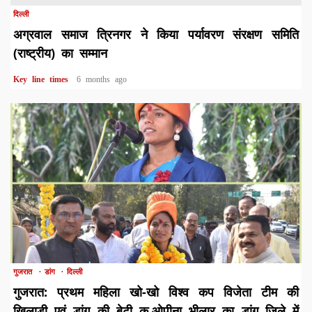
दिल्ली
अग्रवाल समाज त्रिनगर ने किया पर्यावरण संरक्षण समिति
(राष्ट्रीय) का सम्मान
Key line times
6 months ago
1 min read
गुजरात
डांग
दिल्ली
गुजरात: प्रथम महिला खो-खो विश्व कप विजेता टीम की
खिलाड़ी एवं डांग की बेटी कु.ओपीना भीलार का डांग जिले में