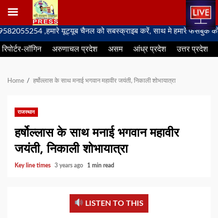
Skip
254 ,हमारे यूट्यूब चैनल को सबस्क्राइब करें, साथ मे हमारे फेसबुक को लाइक 
to
रिपोर्टर-लॉगिन
अरुणाचल प्रदेश
असम
आंध्र प्रदेश
उत्तर प्रदेश
content
Home
हर्षोल्लास के साथ मनाई भगवान महावीर जयंती, निकाली शोभायात्रा
राजस्थान
हर्षोल्लास के साथ मनाई भगवान महावीर
जयंती, निकाली शोभायात्रा
Key line times
3 years ago
1 min read
LISTEN TO THIS