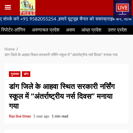
Skip
रे +91 9582055254 ,हमारे यूट्यूब चैनल को सबस्क्राइब करें, साथ मे हमारे फे
to
रिपोर्टर-लॉगिन
अरुणाचल प्रदेश
असम
आंध्र प्रदेश
उत्तर प्रदेश
content
Home
डांग जिले के आहवा स्थित सरकारी नर्सिंग स्कूल में “अंतर्राष्ट्रीय नर्स दिवस” मनाया गया
गुजरात
डांग
डांग जिले के आहवा स्थित सरकारी नर्सिंग
स्कूल में “अंतर्राष्ट्रीय नर्स दिवस” मनाया
गया
Key line times
1 year ago
1 min read