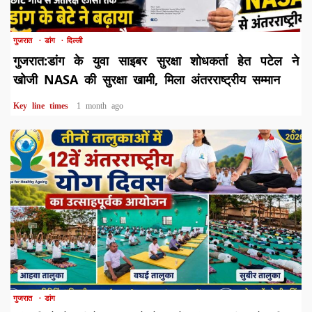
1 min read
गुजरात
डांग
दिल्ली
गुजरात:डांग के युवा साइबर सुरक्षा शोधकर्ता हेत पटेल ने
खोजी NASA की सुरक्षा खामी, मिला अंतरराष्ट्रीय सम्मान
Key line times
1 month ago
1 min read
गुजरात
डांग