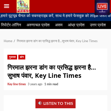
Skip
 चैनल को सबस्क्राइब करें, साथ मे हमारे फेसबुक को लाइक जरूर करें
to
रिपोर्टर-लॉगिन
अरुणाचल प्रदेश
असम
आंध्र प्रदेश
उत्तर प्रदेश
content
Home
गिरमाल झरना डांग का प्रसिद्ध झरना है…सुभाष पंवार, Key Line Times
गुजरात
डांग
गिरमाल झरना डांग का प्रसिद्ध झरना है…
सुभाष पंवार, Key Line Times
Key line times
3 years ago
1 min read
LISTEN TO THIS