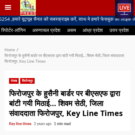
Skip
ारे यूट्यूब चैनल को सबस्क्राइब करें, साथ मे हमारे फेसबुक को लाइक जरूर कर
to
रिपोर्टर-लॉगिन
अरुणाचल प्रदेश
असम
आंध्र प्रदेश
उत्तर प्रदेश
content
Home
फिरोजपुर के हुसैनी बार्डर पर बीएसएफ द्वारा बांटी गयी मिठाई… शिवम सेठी, जिला संवाददाता
फिरोजपुर, Key Line Times
पंजाब
फिरोजपुर
फिरोजपुर के हुसैनी बार्डर पर बीएसएफ द्वारा
बांटी गयी मिठाई… शिवम सेठी, जिला
संवाददाता फिरोजपुर, Key Line Times
Key line times
3 years ago
1 min read