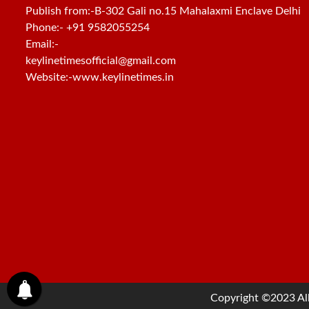
Publish from:-
B-302 Gali no.15 Mahalaxmi Enclave Delhi
Phone:-
+91 9582055254
Email:-
keylinetimesofficial@gmail.com
Website:-
www.keylinetimes.in
Copyright ©2023 All