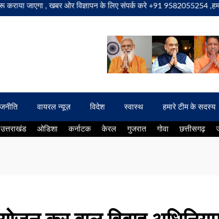
 जाएगा , खबर ओर विज्ञापन के लिए संपर्क करे +91 9582055254 ,हमारे यूट्यूब 
ाजनीति
वायरल न्यूज़
विदेश
स्वास्थ
हमारे टीम के सदस्य
उत्तराखंड
ओडिशा
कर्नाटक
केरल
गुजरात
गोवा
छत्तीसगढ़