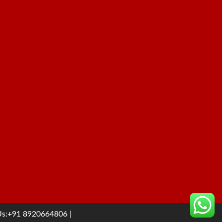
l Us:+91 8920664806
|