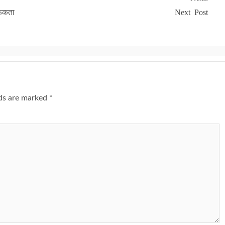
ूकता
Next Post
lds are marked
*