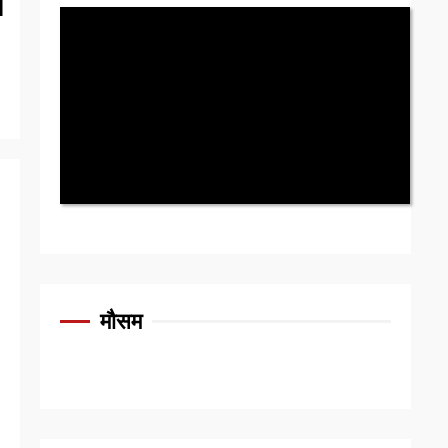
म
मौसम