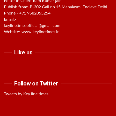
Editor in Chief:-Ram Kumar jain
Publish from:-
B-302 Gali no.15 Mahalaxmi Enclave Delhi
Phone:-
+91 9582055254
Email:-
keylinetimesofficial@gmail.com
Website:-
www.keylinetimes.in
Like us
Follow on Twitter
Tweets by Key line times