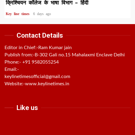
क्रिश्चियन कॉलेज के भाषा विभाग – हिंदी
Key line times
6 days ago
Contact Details
Editor in Chief:-Ram Kumar jain
Publish from:-
B-302 Gali no.15 Mahalaxmi Enclave Delhi
Phone:-
+91 9582055254
Email:-
keylinetimesofficial@gmail.com
Website:-
www.keylinetimes.in
Like us