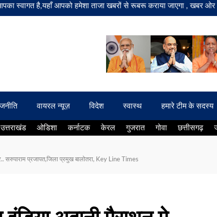
त है,यहाँ आपको हमेशा ताजा खबरों से रूबरू कराया जाएगा , खबर ओर विज्ञापन के
ाजनीति
वायरल न्यूज़
विदेश
स्वास्थ
हमारे टीम के सदस्य
उत्तराखंड
ओडिशा
कर्नाटक
केरल
गुजरात
गोवा
छत्तीसगढ़
 पर.. सरुपाराम प्रजापत,जिला प्रमुख बालोतरा, Key Line Times