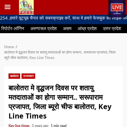
Skip
े यूट्यूब चैनल को सबस्क्राइब करें, साथ मे हमारे फेसबुक को लाइक जरूर करें
to
रिपोर्टर-लॉगिन
अरुणाचल प्रदेश
असम
आंध्र प्रदेश
उत्तर प्रदेश
content
Home
बालोतरा मे वृद्धजन दिवस पर शतायु मतदाताओं का होगा सम्मान.. सरूपाराम प्रजापत, जिला
ब्यूरो चीफ बालोतरा, Key Line Times
बालोतरा
राजस्थान
बालोतरा मे वृद्धजन दिवस पर शतायु
मतदाताओं का होगा सम्मान.. सरूपाराम
प्रजापत, जिला ब्यूरो चीफ बालोतरा, Key
Line Times
Key line times
3 years ago
1 min read