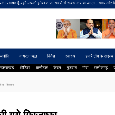
ै,यहाँ आपको हमेशा ताजा खबरों से रूबरू कराया जाएगा , खबर ओर विज्ञापन के ल
ाजनीति
वायरल न्यूज़
विदेश
स्वास्थ
हमारे टीम के सदस्य
उत्तराखंड
ओडिशा
कर्नाटक
केरल
गुजरात
गोवा
छत्तीसगढ़
 Line Times