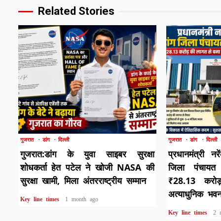
Related Stories
1 min read
1 min read
गुजरात
डांग
दिल्ली
गुजरात
डांग
दिल्ली
गुजरात:डांग के युवा साइबर सुरक्षा
प्रधानमंत्री नर
शोधकर्ता हेत पटेल ने खोजी NASA की
जिला पंचायत
सुरक्षा खामी, मिला अंतरराष्ट्रीय सम्मान
₹28.13 करो
अत्याधुनिक भव
Key line times
1 month ago
Key line times
2 