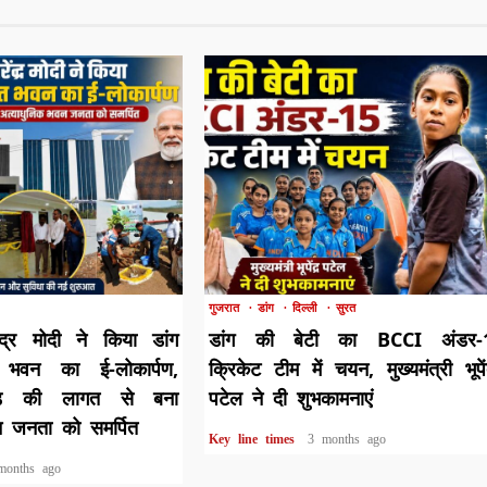
1 min read
गुजरात
डांग
दिल्ली
सुरत
ेंद्र मोदी ने किया डांग
डांग की बेटी का BCCI अंडर-
 भवन का ई-लोकार्पण,
क्रिकेट टीम में चयन, मुख्यमंत्री भूपें
ड़ की लागत से बना
पटेल ने दी शुभकामनाएं
न जनता को समर्पित
Key line times
3 months ago
months ago