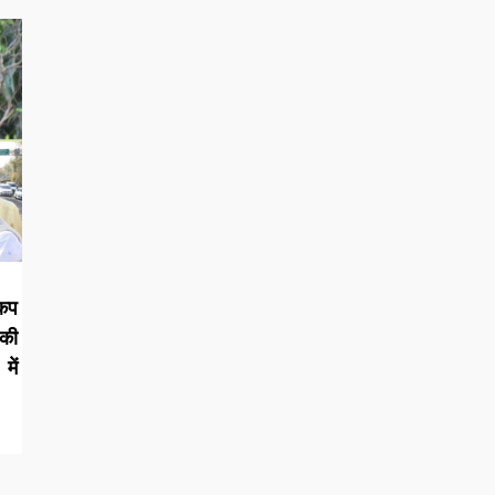
कप
की
में