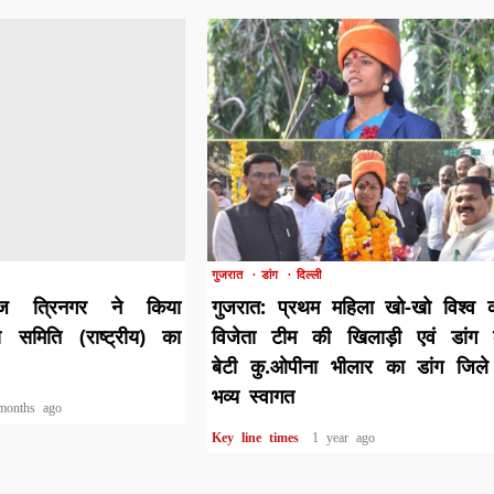
1 min read
गुजरात
डांग
दिल्ली
ज त्रिनगर ने किया
गुजरात: प्रथम महिला खो-खो विश्व 
षण समिति (राष्ट्रीय) का
विजेता टीम की खिलाड़ी एवं डांग 
बेटी कु.ओपीना भीलार का डांग जिले 
भव्य स्वागत
months ago
Key line times
1 year ago