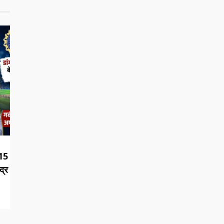
15
द्र