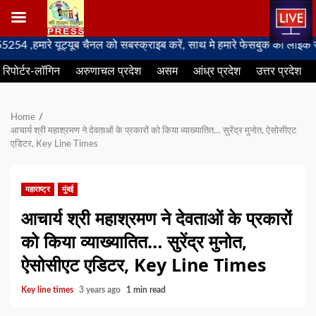
Skip
ारे यूट्यूब चैनल को सबस्क्राइब करें, साथ मे हमारे फेसबुक को लाइक जरूर करे
to
रिपोर्टर-लॉगिन
अरुणाचल प्रदेश
असम
आंध्र प्रदेश
उत्तर प्रदेश
content
Home
आचार्य श्री महाश्रमण ने देवताओं के प्रकारों को किया व्याख्यातित… सुरेंद्र मुनोत, ऐसोसीएट
एडिटर, Key Line Times
महाराष्ट्र
मुंबई
आचार्य श्री महाश्रमण ने देवताओं के प्रकारों
को किया व्याख्यातित… सुरेंद्र मुनोत,
ऐसोसीएट एडिटर, Key Line Times
Key line times
3 years ago
1 min read