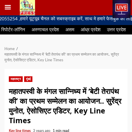
Skip
हमारे यूट्यूब चैनल को सबस्क्राइब करें, साथ मे हमारे फेसबुक को लाइक जरूर 
to
रिपोर्टर-लॉगिन
अरुणाचल प्रदेश
असम
आंध्र प्रदेश
उत्तर प्रदेश
content
Home
महातपस्वी के मंगल सान्निध्य में ‘बेटी तेरापंथ की’ का प्रथम सम्मेलन का आयोजन.. सुरेंद्र
मुनोत, ऐसोसिएट एडिटर, Key Line Times
महाराष्ट्र
मुंबई
महातपस्वी के मंगल सान्निध्य में ‘बेटी तेरापंथ
की’ का प्रथम सम्मेलन का आयोजन.. सुरेंद्र
मुनोत, ऐसोसिएट एडिटर, Key Line
Times
Key line times
3 years ago
1 min read