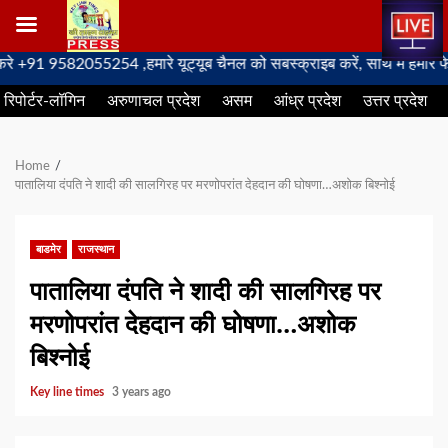
Skip
 9582055254 ,हमारे यूट्यूब चैनल को सबस्क्राइब करें, साथ मे हमारे फेसबुक 
to
रिपोर्टर-लॉगिन
अरुणाचल प्रदेश
असम
आंध्र प्रदेश
उत्तर प्रदेश
content
Home
पातालिया दंपति ने शादी की सालगिरह पर मरणोपरांत देहदान की घोषणा…अशोक बिश्नोई
बाडमेर
राजस्थान
पातालिया दंपति ने शादी की सालगिरह पर
मरणोपरांत देहदान की घोषणा…अशोक
बिश्नोई
Key line times
3 years ago