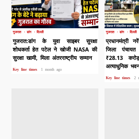
1 min read
1 min read
गुजरात
डांग
दिल्ली
गुजरात
डांग
दिल्ली
गुजरात:डांग के युवा साइबर सुरक्षा
प्रधानमंत्री नर
शोधकर्ता हेत पटेल ने खोजी NASA की
जिला पंचायत
सुरक्षा खामी, मिला अंतरराष्ट्रीय सम्मान
₹28.13 करो
अत्याधुनिक भव
Key line times
1 month ago
Key line times
2 