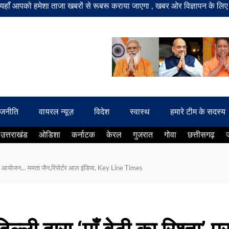
मेशा ताजा खबरों से रूबरू कराया जाएगा , खबर ओर विज्ञापन के लिए संपर्क करे 
ाजनीति
वायरल न्यूज़
विदेश
स्वास्थ
हमारे टीम के सदस्य
उत्तराखंड
ओडिशा
कर्नाटक
केरल
गुजरात
गोवा
छत्तीसगढ़
ोष्ठी का आयोजन… ममता जैन,रिपोर्टर आल इंडिया, Key Line Times