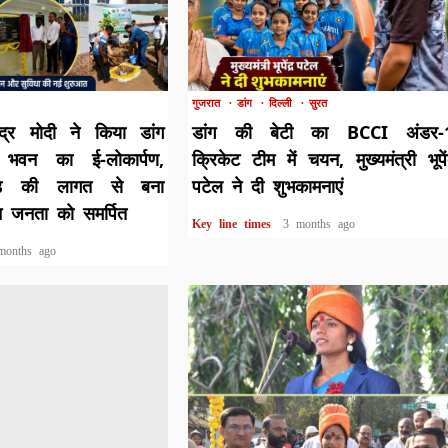
1 min read
गुजरात
डांग
दिल्ली
सुरत
ेंद्र मोदी ने किया डांग
डांग की बेटी का BCCI अंडर-
 भवन का ई-लोकार्पण,
क्रिकेट टीम में चयन, मुख्यमंत्री भूपें
ड़ की लागत से बना
पटेल ने दी शुभकामनाएं
न जनता को समर्पित
Key line times
3 months ago
months ago