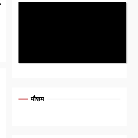
र
मौसम