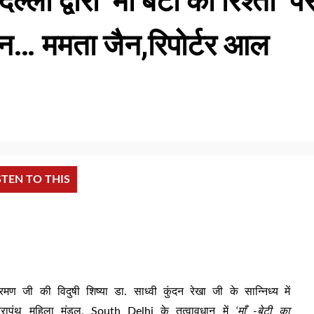
्ली द्वारा ‘माँ बेटी का रिश्ता’ प
न… ममता जैन,रिपोर्टर आल
STEN TO THIS
मण जी की विदुषी शिष्या डा. साध्वी कुंदन रेखा जी के सान्निध्य में
तेरापंथ महिला मंडल, South Delhi के तत्वावधान में
‘माँ -बेटी का