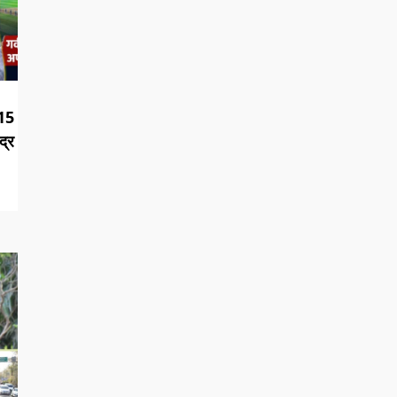
15
द्र