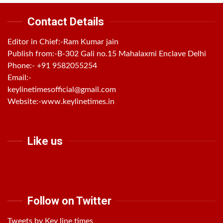
Contact Details
Editor in Chief:-Ram Kumar jain
Publish from:-
B-302 Gali no.15 Mahalaxmi Enclave Delhi
Phone:-
+91 9582055254
Email:-
keylinetimesofficial@gmail.com
Website:-
www.keylinetimes.in
Like us
Follow on Twitter
Tweets by Key line times