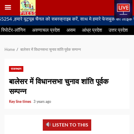
Skip
ारे यूट्यूब चैनल को सबस्क्राइब करें, साथ मे हमारे फेसबुक को लाइक जरूर कर
to
रिपोर्टर-लॉगिन
अरुणाचल प्रदेश
असम
आंध्र प्रदेश
उत्तर प्रदेश
content
Home
बालेसर में विधानसभा चुनाव शांति पूर्वक सम्पन्न
राजस्थान
बालेसर में विधानसभा चुनाव शांति पूर्वक
सम्पन्न
Key line times
3 years ago
LISTEN TO THIS