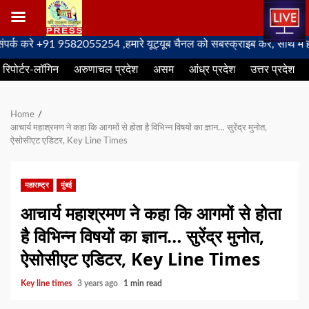
Skip
 +91 9582055254 ,हमारे यूट्यूब चैनल को सबस्क्राइब करें, साथ मे हमारे फेस
to
रिपोर्टर-लॉगिन
अरुणाचल प्रदेश
असम
आंध्र प्रदेश
उत्तर प्रदेश
content
Home
आचार्य महाश्रमण ने कहा कि आगमों से होता है विभिन्न विषयों का ज्ञान… सुरेंद्र मुनोत,
ऐसोसीएट एडिटर, Key Line Times
महाराष्ट्र
मुंबई
आचार्य महाश्रमण ने कहा कि आगमों से होता
है विभिन्न विषयों का ज्ञान… सुरेंद्र मुनोत,
ऐसोसीएट एडिटर, Key Line Times
Key line times
3 years ago
1 min read