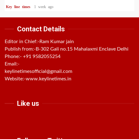
Key line times
1 week ago
Contact Details
Editor in Chief:-Ram Kumar jain
Publish from:-
B-302 Gali no.15 Mahalaxmi Enclave Delhi
Phone:-
+91 9582055254
Email:-
keylinetimesofficial@gmail.com
Website:-
www.keylinetimes.in
Like us