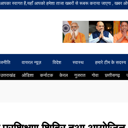
ागत है,यहाँ आपको हमेशा ताजा खबरों से रूबरू कराया जाएगा , खबर ओर विज्ञापन
ाजनीति
वायरल न्यूज़
विदेश
स्वास्थ
हमारे टीम के सदस्य
उत्तराखंड
ओडिशा
कर्नाटक
केरल
गुजरात
गोवा
छत्तीसगढ़