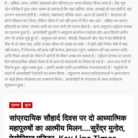
है। अहिंसा, सत्य, अचौर्य, ब्रह्मचर्य और परिग्रह हर जगह स्वीकार किया जाता है। वेश-भूषा
और परिवेश में कुछ अंतर अवश्य हो सकता है कि जहां अहिंसा, संयम, सच्चाई की बात होती है, वहां
लगभग समानता होती है। मर्यादाएं, व्यवस्थाएं परिवेश अलग-अलग हो सकते हैं। संप्रदाय तो
हमने स्वीकार कर लिया, लेकिन जीवन में धर्म नहीं आया तो फिर क्या अर्थ। अहिंसा का पालन,
इन्द्रियों का संयम, तपस्या आदि का लाभ सभी को प्राप्त होता है। आज अणुव्रत उद्बोधन सप्ताह
का प्रारम्भ हुआ है। आचार्यश्री तुलसी ने अणुव्रत आन्दोलन चलाया और आज कितने अजैन
लोग भी उससे जुड़े हुए हैं। अणुव्रत को बाजार, चौराहों, विद्यालयों और जेल में बंद कैदियों के
बीच भी ले जाया जाए, ताकि उनका जीवन भी अच्छा बन सके। ये छोटे-छोटे नियम जैसे मैं नशा
नहीं करूंगा, मैं निरपराध की हत्या नहीं करूंगा, ईमानदार रहूंगा, पर्यावरण की रक्षा करूंगा आदि-
आदि नियम आदमी के जीवन में आते हैं तो जीवन अच्छा बन सकता है। उद्बोधन सप्ताह का प्रथम
दिन सांप्रदायिक सौहार्द दिवस है तो आज दो संप्रदायों का मिलन हो रहा है। आज आप सभी से
मिलना हुआ, बहुत अच्छा हुआ। हमारी आपके प्रति आध्यात्मिक मंगलकामनाएं हैं। चतुर्दशी के
संदर्भ में आचार्यश्री ने हाजरी का वाचन किया। तदुपरान्त समस्त चारित्रात्माओं ने अपने स्थान
पर खड़े होकर लेखपत्र का उच्चारण किया। आचार्यश्री के मंगलपाठ के साथ कार्यक्रम
सुसम्पन्न हुआ।
गुजरात
सुरत
सांप्रदायिक सौहार्द दिवस पर दो आध्यात्मिक
महापुरुषों का आत्मीय मिलन….सुरेंद्र मुनोत,