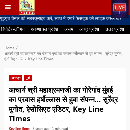
Skip
ैनल को सबस्क्राइब करें, साथ मे हमारे फेसबुक को लाइक जरूर करें
to
रिपोर्टर-लॉगिन
अरुणाचल प्रदेश
असम
आंध्र प्रदेश
उत्तर प्रदेश
content
Home
आचार्य श्री महाश्रमणजी का गोरेगांव मुंबई का प्रवास हर्षोल्लास से हुवा संपन्न… सुरेंद्र मुनोत,
ऐसोसिएट एडिटर, Key Line Times
महाराष्ट्र
मुंबई
आचार्य श्री महाश्रमणजी का गोरेगांव मुंबई
का प्रवास हर्षोल्लास से हुवा संपन्न… सुरेंद्र
मुनोत, ऐसोसिएट एडिटर, Key Line
Times
Key line times
3 years ago
1 min read