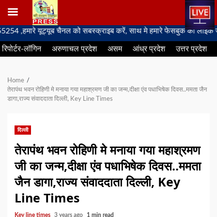
Skip
े यूट्यूब चैनल को सबस्क्राइब करें, साथ मे हमारे फेसबुक को लाइक जरूर करें
to
रिपोर्टर-लॉगिन
अरुणाचल प्रदेश
असम
आंध्र प्रदेश
उत्तर प्रदेश
content
Home
तेरापंथ भवन रोहिणी मे मनाया गया महाश्रमण जी का जन्म,दीक्षा एंव पधाभिषेक दिवस..ममता जैन
डागा,राज्य संवाददाता दिल्ली, Key Line Times
दिल्ली
तेरापंथ भवन रोहिणी मे मनाया गया महाश्रमण
जी का जन्म,दीक्षा एंव पधाभिषेक दिवस..ममता
जैन डागा,राज्य संवाददाता दिल्ली, Key
Line Times
Key line times
3 years ago
1 min read