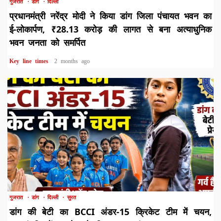
गुजरात
डांग
दिल्ली
प्रधानमंत्री नरेंद्र मोदी ने किया डांग जिला पंचायत भवन का
ई-लोकार्पण, ₹28.13 करोड़ की लागत से बना अत्याधुनिक
भवन जनता को समर्पित
Key line times
2 months ago
1 min read
गुजरात
डांग
दिल्ली
सुरत
डांग की बेटी का BCCI अंडर-15 क्रिकेट टीम में चयन,