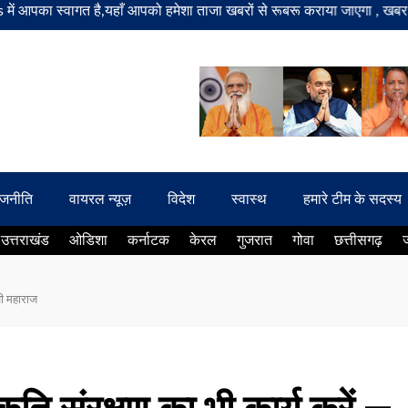
का स्वागत है,यहाँ आपको हमेशा ताजा खबरों से रूबरू कराया जाएगा , खबर ओर विज
ाजनीति
वायरल न्यूज़
विदेश
स्वास्थ
हमारे टीम के सदस्य
उत्तराखंड
ओडिशा
कर्नाटक
केरल
गुजरात
गोवा
छत्तीसगढ़
जी महाराज