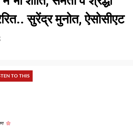
े भी शांति, समता व श्रद्धा
ित.. सुरेंद्र मुनोत, ऐसोसीएट
s
STEN TO THIS
मण