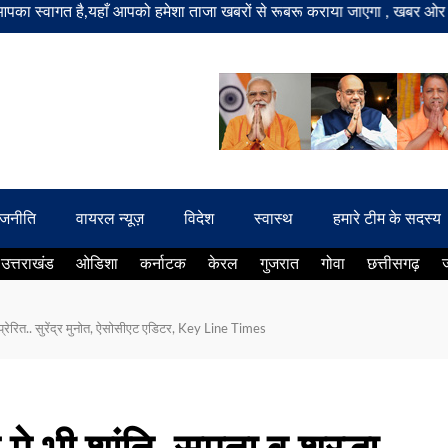
त है,यहाँ आपको हमेशा ताजा खबरों से रूबरू कराया जाएगा , खबर ओर विज्ञापन के
ाजनीति
वायरल न्यूज़
विदेश
स्वास्थ
हमारे टीम के सदस्य
उत्तराखंड
ओडिशा
कर्नाटक
केरल
गुजरात
गोवा
छत्तीसगढ़
िप्रेरित.. सुरेंद्र मुनोत, ऐसोसीएट एडिटर, Key Line Times