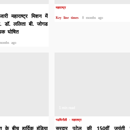
महाराष्ट्र
री महाराष्ट्र मिशन में
Key line times
8 months ago
रो. डॉ. ललिता बी. जोगड
वयक घोषित
months ago
1 min read
गढचिरौली
महाराष्ट्र
के बीच हार्दिक हुंडिया
सरदार पटेल की 150वीं जयंती 